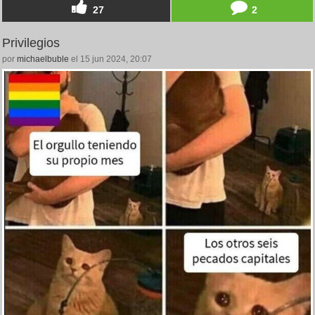
27
2
Privilegios
por
michaelbuble
el 15 jun 2024, 20:07