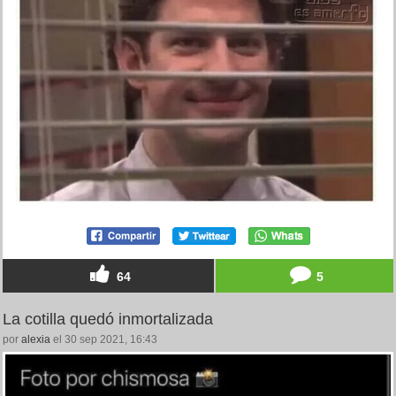
64
5
La cotilla quedó inmortalizada
por
alexia
el 30 sep 2021, 16:43