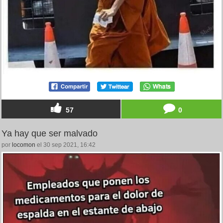
57
0
Ya hay que ser malvado
por
locomon
el 30 sep 2021, 16:42