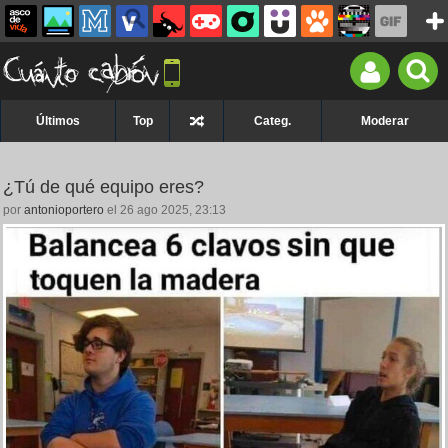
Últimos
Top
Categ.
Moderar
¿Tú de qué equipo eres?
por
antonioportero
el 26 ago 2025, 23:13