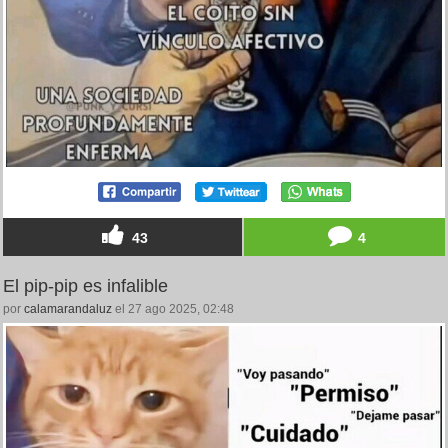
43
4
El pip-pip es infalible
por
calamarandaluz
el 27 ago 2025, 02:48