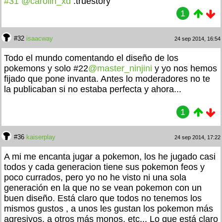
#31
@carolin_xd
:truestory
1
#32
isaacway
24 sep 2014, 16:54
Todo el mundo comentando el diseño de los
pokemons y solo #22
@master_ninjini
y yo nos hemos
fijado que pone invanta. Antes lo moderadores no te
la publicaban si no estaba perfecta y ahora...
1
#36
kaiserplay
24 sep 2014, 17:22
A mi me encanta jugar a pokemon, los he jugado casi
todos y cada generacion tiene sus pokemon feos y
poco currados, pero yo no he visto ni una sola
generación en la que no se vean pokemon con un
buen diseño. Está claro que todos no tenemos los
mismos gustos , a unos les gustan los pokemon más
agresivos, a otros más monos, etc... Lo que está claro