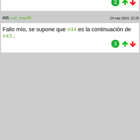
3
#45
troll_man98
24 sep 2014, 22:25
Fallo mío, se supone que
#44
es la continuación de
#43
.
3