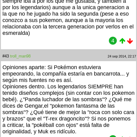
siempre iba a por los que me gustaba, y tambien a
por los legendarios) aunque a la unica generacion a
la que no he jugado ha sido la segunda (pese a eso
conozco a sus pokemon, aunque a la mayoria los
relacionaba con la tercera generacion por verlos en el
esmeralda)
4
#43
troll_man98
24 sep 2014, 22:17
Opiniones aparte: Si Pokémon estuviera
empeorando, la compañía estaría en bancarrota... y
según mis fuentes no es así.
Opiniones dentro. Los legendarios SIEMPRE han
tenido diseños complejos (sin contar con los pokemon
bebé). ¿"Panda luchador de las sombras"? ¿Qué me
dices de Gengar,el "pokemon fantasma de las
sombras"? ¿Qué tiene de mejor la "roca con solo cara
y brazos" que el "T-rex dragoncito"? Si nos ponemos
a criticar, la "pokéball con ojos" está falta de
originalidad, y Muk es ridículo.