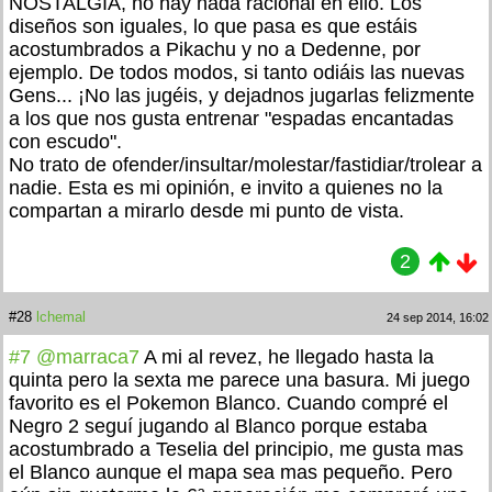
NOSTALGIA, no hay nada racional en ello. Los
diseños son iguales, lo que pasa es que estáis
acostumbrados a Pikachu y no a Dedenne, por
ejemplo. De todos modos, si tanto odiáis las nuevas
Gens... ¡No las jugéis, y dejadnos jugarlas felizmente
a los que nos gusta entrenar "espadas encantadas
con escudo".
No trato de ofender/insultar/molestar/fastidiar/trolear a
nadie. Esta es mi opinión, e invito a quienes no la
compartan a mirarlo desde mi punto de vista.
2
#28
lchemal
24 sep 2014, 16:02
#7
@marraca7
A mi al revez, he llegado hasta la
quinta pero la sexta me parece una basura. Mi juego
favorito es el Pokemon Blanco. Cuando compré el
Negro 2 seguí jugando al Blanco porque estaba
acostumbrado a Teselia del principio, me gusta mas
el Blanco aunque el mapa sea mas pequeño. Pero