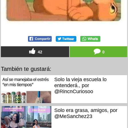
42
0
También te gustará:
Solo la vieja escuela lo
entenderá., por
@RincnCuriosoo
Solo era grasa, amigos, por
@MeSanchez23