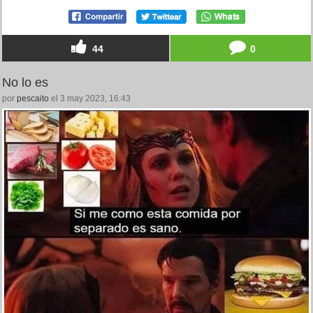
44
0
No lo es
por
pescaito
el 3 may 2023, 16:43