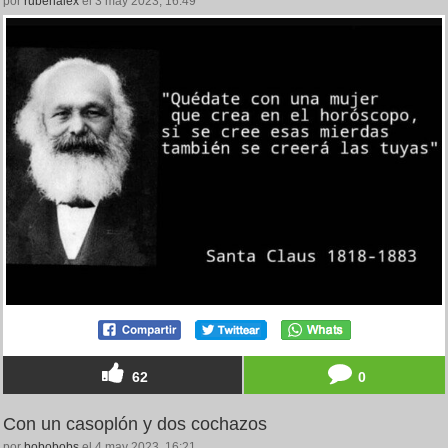
por
rubenalex
el 3 may 2023, 16:49
62
0
Con un casoplón y dos cochazos
por
bobobobs
el 4 may 2023, 16:21