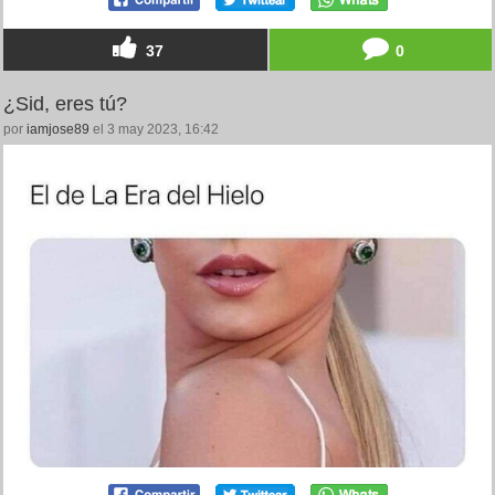
37
0
¿Sid, eres tú?
por
iamjose89
el 3 may 2023, 16:42