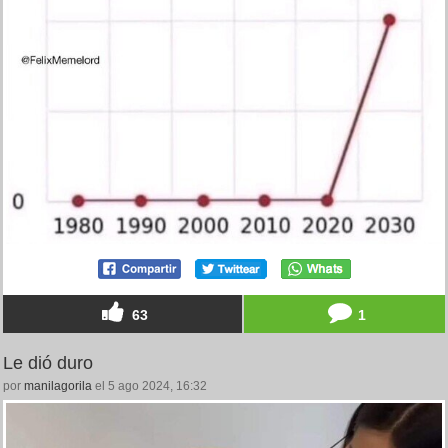
63
1
Le dió duro
por
manilagorila
el 5 ago 2024, 16:32