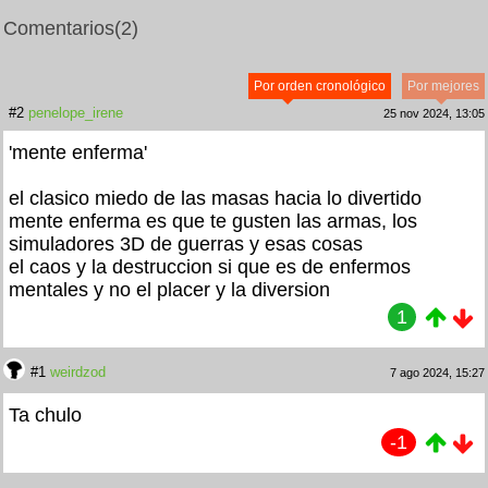
Comentarios
(2)
Por orden cronológico
Por mejores
#2
penelope_irene
25 nov 2024, 13:05
'mente enferma'
el clasico miedo de las masas hacia lo divertido
mente enferma es que te gusten las armas, los
simuladores 3D de guerras y esas cosas
el caos y la destruccion si que es de enfermos
mentales y no el placer y la diversion
1
#1
weirdzod
7 ago 2024, 15:27
Ta chulo
-1