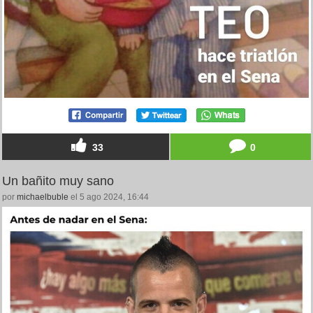
33
0
Un bañito muy sano
por
michaelbuble
el 5 ago 2024, 16:44