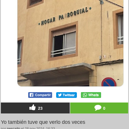
23
0
Yo también tuve que verlo dos veces
por
pescaito
el 28 nov 2024, 16:33