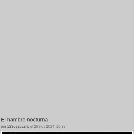
El hambre nocturna
por
123despasito
el 28 nov 2024, 16:38