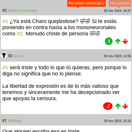
Por orden cronológico
Por mejores
#3
hombrechimenea
30 nov 2024, 16:57
#1
¿Ya está Charo quejándose? 🤣🤣 Si te estás
poniendo en contra hasta a los mononeuronales
como
#2.
Menudo chiste de persona 🤣🤣
3
#2
josius
30 nov 2024, 12:55
#1
será triste y todo lo que tú quieras, pero porque lo
diga no significa que no lo piense.
La libertad de expresión es de lo más valioso que
tenemos y sinceramente me ha decepcionado ver
que apoyas la censura.
-2
#1
bitchute
29 nov 2024, 22:31
Que alguien escriba eso es triste...