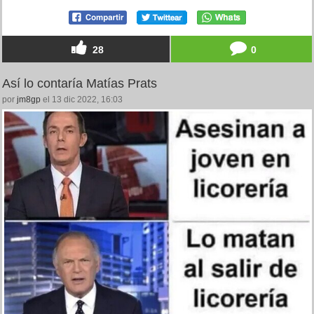
28
0
Así lo contaría Matías Prats
por
jm8gp
el 13 dic 2022, 16:03