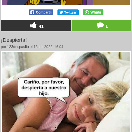
41
1
¡Despierta!
por
123despasito
el 13 dic 2022, 16:04