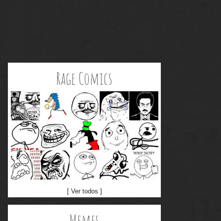
Rage Comics
[ Ver todos ]
Memes