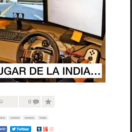
 ☺
0
obot
control
remoto
India
Compartir
Compartir
Compartir