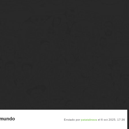
l mundo
Enviado por
patatabrava
el 6 oct 2025, 17:36