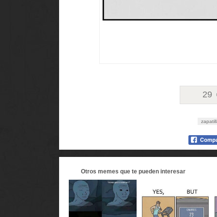
29
zapatil
Otros
memes
que te pueden interesar