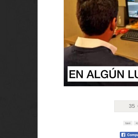
35
taxi
r