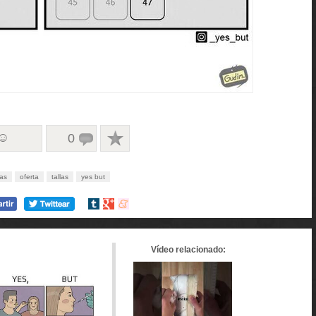
 ☺
0
las
oferta
tallas
yes but
Compartir
Compartir
Compartir
en
en
en
tumblr
Google+
meneame
Vídeo relacionado: