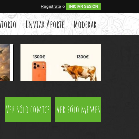
Regístrate
o
INICIAR SESIÓN
atorio
Enviar Aporte
Moderar
Ver sólo comics
Ver sólo memes