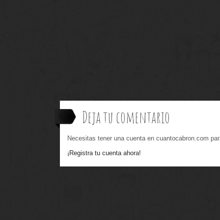
Deja tu comentario
Necesitas tener una cuenta en cuantocabron.com par
¡Registra tu cuenta ahora!