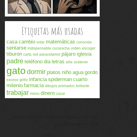
Etiquetas más usadas
casa
cambio
matemáticas
votar
conocida
sentarse
indispensable
cucaracha
orden
escoger
tiburon
pájaro
iglesia
carta
red
paracetamol
padre
teléfono
dia
letras
silla
sostener
gato
dormir
platos
niño
agua
gordo
infancia
spiderman
cuarto
exceso
grillo
milenio
farmacia
dibujos animados
brillante
trabajar
dinero
menu
cazar
Acerca
Términos
Privacidad
Cookies
FAQ
APP
Memondo Network © 2026