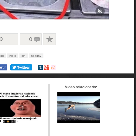
 ☺
0
ado
hielo
sin
healthy
Compartir
Compartir
Compartir
en
en
en
tumblr
Google+
meneame
Vídeo relacionado: