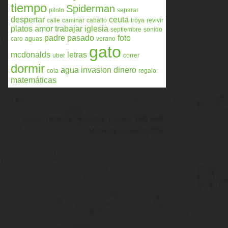
tiempo
Spiderman
piloto
separar
despertar
ceuta
calle
caminar
caballo
troya
revivir
platos
amor
trabajar
iglesia
septiembre
sonido
padre
pasado
foto
caro
aguas
verano
gato
mcdonalds
letras
uber
correr
dormir
agua
invasion
dinero
cola
regalo
matemáticas
Acerca
Términos
Privacidad
Cookies
FAQ
APP
Memondo Network © 2026