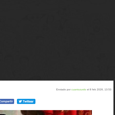
Enviado por
cuantozurdo
el 8 feb 2026, 13:53