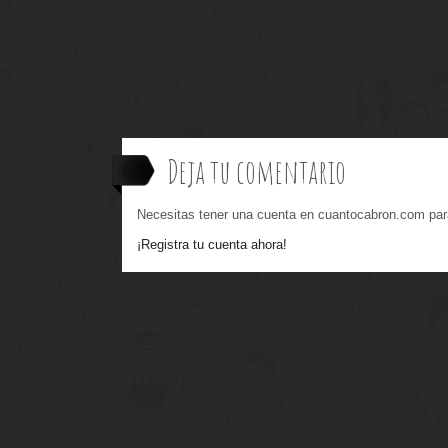
Deja tu comentario
Necesitas tener una cuenta en cuantocabron.com par
¡Registra tu cuenta ahora!