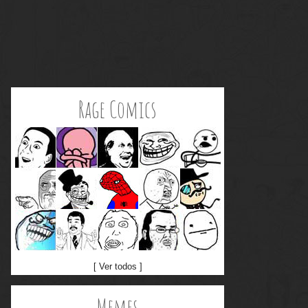
Rage Comics
[ Ver todos ]
Memes