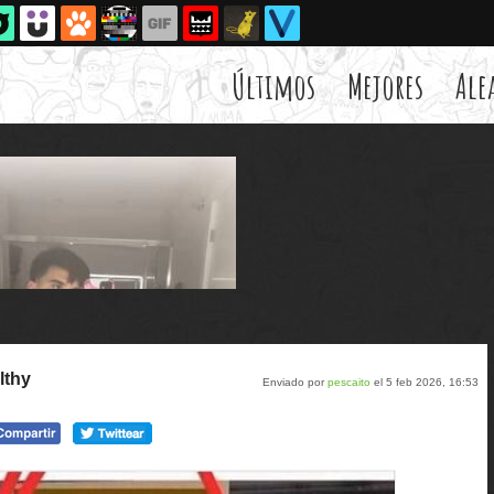
Últimos
Mejores
Ale
lthy
Enviado por
pescaito
el 5 feb 2026, 16:53