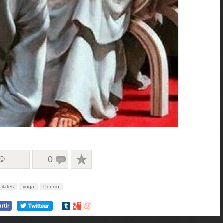
 ☺
0
pilates
yoga
Poncio
Compartir
Compartir
Compartir
en
en
en
tumblr
Google+
meneame