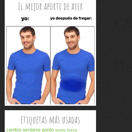
El mejor aporte de ayer
Etiquetas más usadas
cambio
sentarse
gordo
sevilla
Grecia