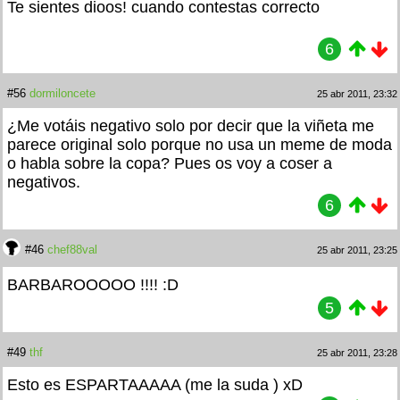
Te sientes dioos! cuando contestas correcto
6
#56
dormiloncete
25 abr 2011, 23:32
¿Me votáis negativo solo por decir que la viñeta me
parece original solo porque no usa un meme de moda
o habla sobre la copa? Pues os voy a coser a
negativos.
6
#46
chef88val
25 abr 2011, 23:25
BARBAROOOOO !!!! :D
5
#49
thf
25 abr 2011, 23:28
Esto es ESPARTAAAAA (me la suda
) xD