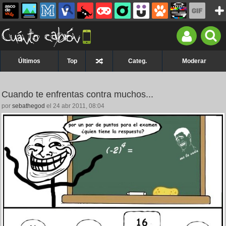
Últimos
Top
Categ.
Moderar
Cuando te enfrentas contra muchos...
por
sebathegod
el 24 abr 2011, 08:04