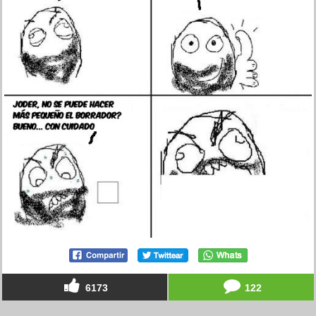
6173
122