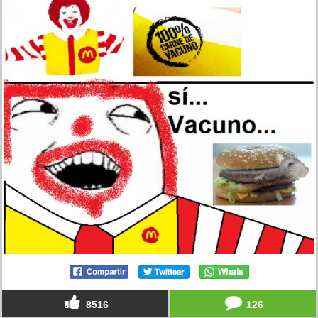
8516
126