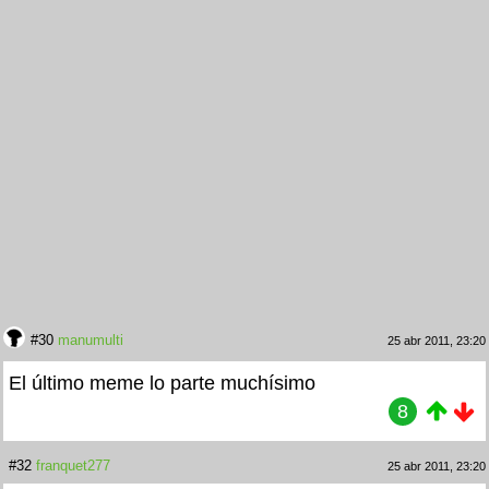
#30
manumulti
25 abr 2011, 23:20
El último meme lo parte muchísimo
8
#32
franquet277
25 abr 2011, 23:20