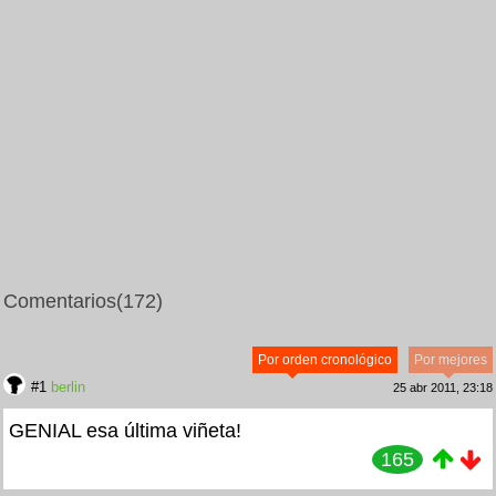
Comentarios
(172)
Por orden cronológico
Por mejores
#1
berlin
25 abr 2011, 23:18
GENIAL esa última viñeta!
165