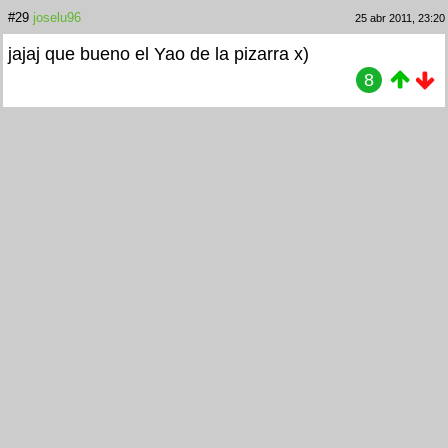
#29
joselu96
25 abr 2011, 23:20
jajaj que bueno el Yao de la pizarra x)
8