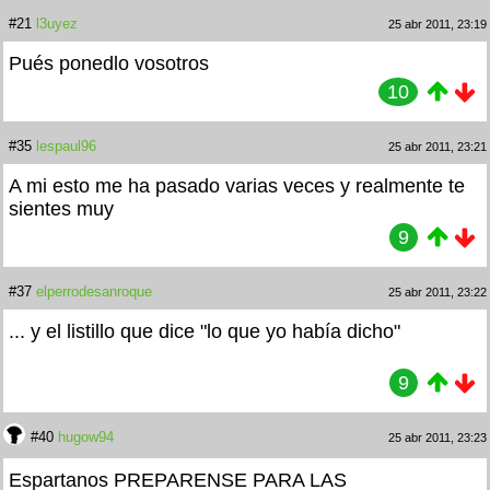
#21
l3uyez
25 abr 2011, 23:19
Pués ponedlo vosotros
10
#35
lespaul96
25 abr 2011, 23:21
A mi esto me ha pasado varias veces y realmente te
sientes muy
9
#37
elperrodesanroque
25 abr 2011, 23:22
... y el listillo que dice "lo que yo había dicho"
9
#40
hugow94
25 abr 2011, 23:23
Espartanos PREPARENSE PARA LAS