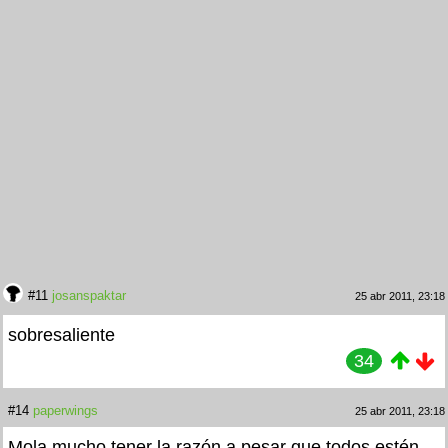
#11
josanspaktar
25 abr 2011, 23:18
sobresaliente
34
#14
paperwings
25 abr 2011, 23:18
Mola mucho tener la razón a pesar que todos estén