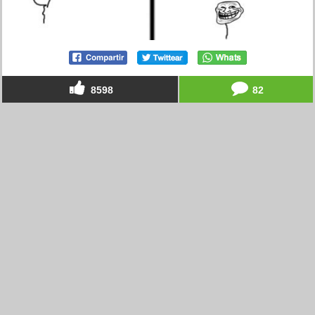
8598
82