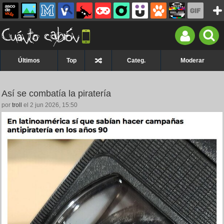
Últimos
Top
Categ.
Moderar
Así se combatía la piratería
por
troll
el 2 jun 2026, 15:50