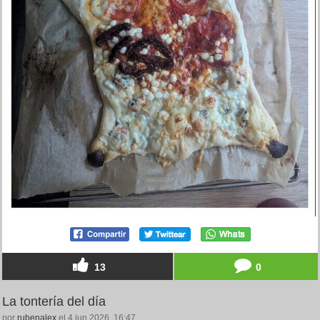
13
0
La tontería del día
por
rubenalex
el 4 jun 2026, 16:47