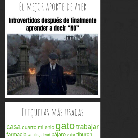
El mejor aporte de ayer
Etiquetas más usadas
gato
casa
trabajar
cuarto milenio
farmacia
pájaro
tiburon
walking dead
votar