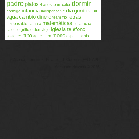
padre
dormir
platos
4 años
team calor
infancia
dia
gordo
hormiga
indispensable
2030
agua
cambio
dinero
letras
team frio
matemáticas
dispensable
camara
cucaracha
iglesia
teléfono
catolico
grillo
orden
viejo
niño
mono
sostener
agricultura
espiritu santo
Acerca
Términos
Privacidad
Cookies
FAQ
APP
Memondo Network © 2026