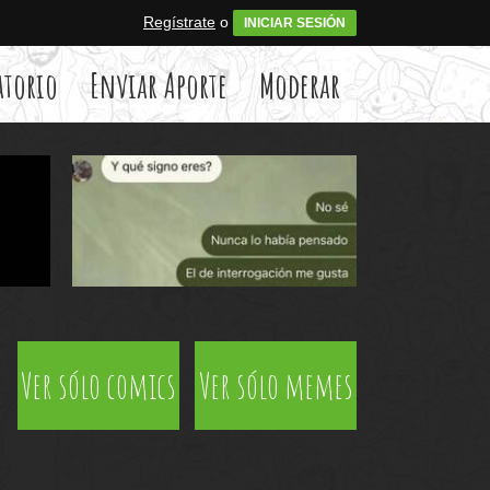
Regístrate
o
INICIAR SESIÓN
atorio
Enviar Aporte
Moderar
Ver sólo comics
Ver sólo memes