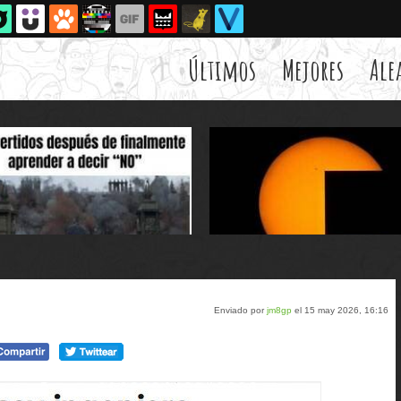
Últimos
Mejores
Ale
Enviado por
jm8gp
el 15 may 2026, 16:16