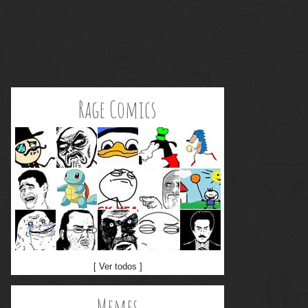
Rage Comics
[ Ver todos ]
Memes