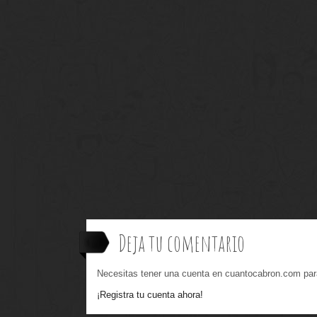
Deja tu comentario
Necesitas tener una cuenta en cuantocabron.com par
¡Registra tu cuenta ahora!