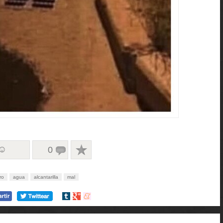
 ☺
0
ro
agua
alcantarilla
mal
Compartir
Compartir
Compartir
en
en
en
tumblr
Google+
meneame