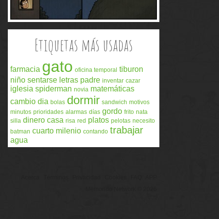
Etiquetas más usadas
gato
farmacia
tiburon
oficina temporal
niño
sentarse
letras
padre
inventar
cazar
iglesia
spiderman
matemáticas
novia
dormir
cambio
dia
bolas
sandwich
motivos
gordo
minutos
prioridades
alarmas
días
frito
nata
dinero
casa
platos
silla
risa
red
pelotas
necesito
trabajar
cuarto milenio
batman
contando
agua
Acerca
Términos
Privacidad
Cookies
FAQ
APP
Memondo Network © 2026