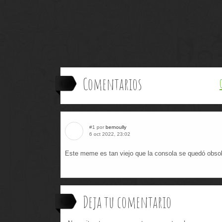
Comentarios
#1 por
bernoully
6 oct 2022, 23:02
Este meme es tan viejo que la consola se quedó obs
Deja tu comentario