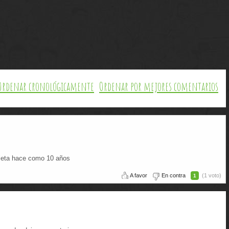
Ordenar cronológicamente
Ordenar por mejores comentarios
oleta hace como 10 años
A favor
En contra
(1 voto)
1