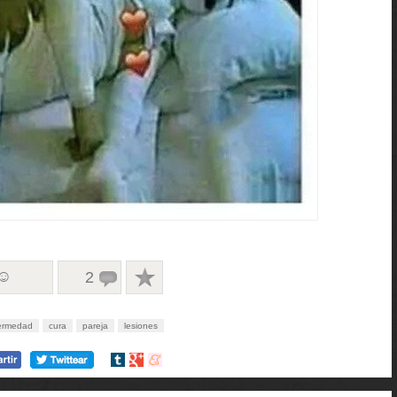
 ☺
2
ermedad
cura
pareja
lesiones
Compartir
Compartir
Compartir
en
en
en
tumblr
Google+
meneame