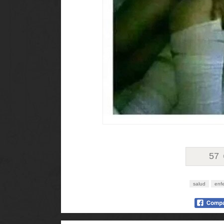
57
salud
enf