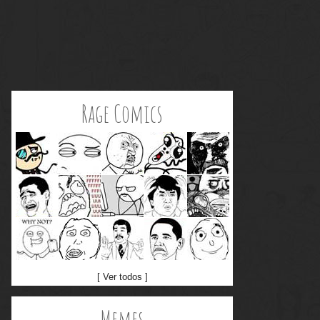
Rage Comics
[ Ver todos ]
Memes