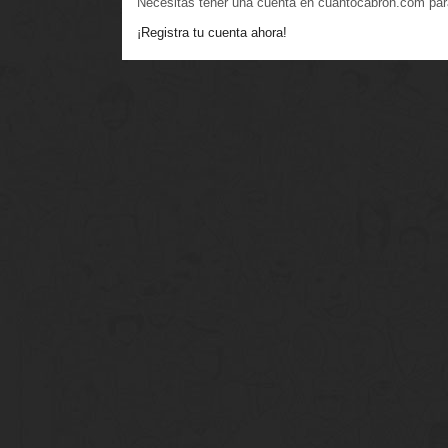
Necesitas tener una cuenta en cuantocabron.com par
¡Registra tu cuenta ahora!