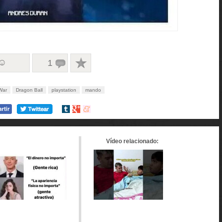
 ☺
1
War
Dragon Ball
playstation
mando
Compartir
Compartir
Compartir
en
en
en
tumblr
Google+
meneame
Vídeo relacionado: