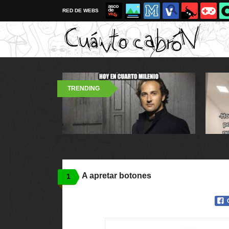
RED DE WEBS
TRENDING
A apretar botones
1