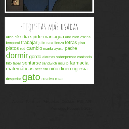
Etiquetas más usadas
dia
spiderman
agua
atico
días
arte
bien
oficina
trabajar
letras
temporal
julio
nata
lienzo
piso
platos
cambio
padre
red
manta
ayuso
dormir
gordo
alarmas
sobrepensar
contando
sentarse
farmacia
frito
tapar
sandwich
insulto
matemáticas
niño
dinero
iglesia
necesito
gato
despertar
creativo
cazar
Acerca
Términos
Privacidad
Cookies
FAQ
APP
Memondo Network © 2026