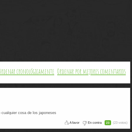
Ordenar cronológicamente
Ordenar por mejores comentarios
 cualquier cosa de los japoneses
A favor
En contra
(23 votos)
23