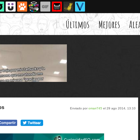
Últimos
Mejores
Ale
os
Enviado por
omarr745
el 29 ago 2014, 13:10