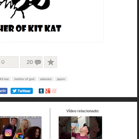
 ☺
20
Kit kat
mother of god
sabores
japon
Compartir
Compartir
Compartir
en
en
en
tumblr
Google+
meneame
Vídeo relacionado: