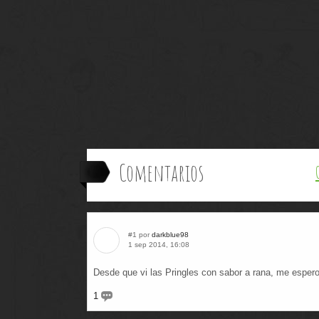
Comentarios
#1 por
darkblue98
1 sep 2014, 16:08
Desde que vi las Pringles con sabor a rana, me espero
1