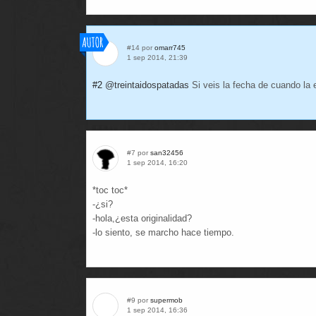
#14 por
omarr745
1 sep 2014, 21:39
#2
@treintaidospatadas
Si veis la fecha de cuando la 
#7 por
san32456
1 sep 2014, 16:20
*toc toc*
-¿si?
-hola,¿esta originalidad?
-lo siento, se marcho hace tiempo.
#9 por
supermob
1 sep 2014, 16:36