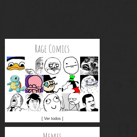
Rage Comics
[ Ver todos ]
Memes