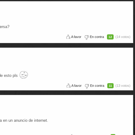
versa?
A favor
En contra
(14 votos)
12
de esto pls
A favor
En contra
(13 votos)
11
a en un anuncio de internet.