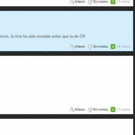
A favor
En contra
(7 votos)
7
envíe, la mía ha sido enviada antes que la de CR
A favor
En contra
(4 votos)
4
A favor
En contra
(7 votos)
3