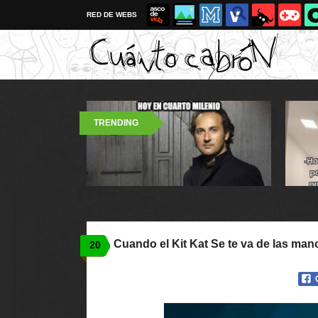
RED DE WEBS
TRENDING
Cuando el Kit Kat Se te va de las man
20