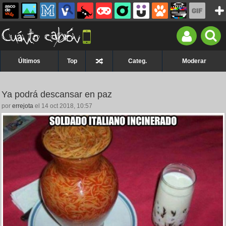
Últimos
Top
Categ.
Moderar
Ya podrá descansar en paz
por
errejota
el 14 oct 2018, 10:57