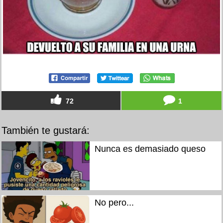
72
1
También te gustará:
Nunca es demasiado queso
No pero...