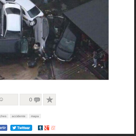
 ☺
0
ches
accidente
mapa
Compartir
Compartir
Compartir
en
en
en