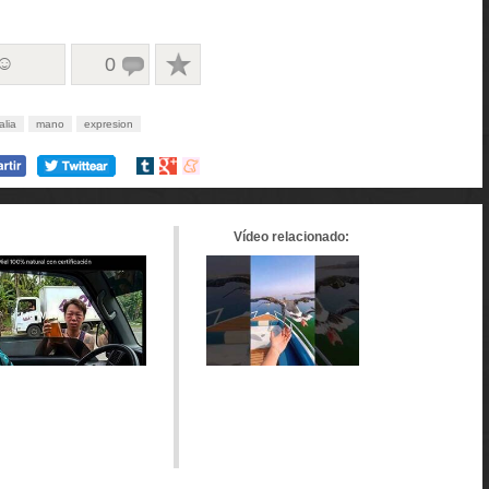
 ☺
0
talia
mano
expresion
Compartir
Compartir
Compartir
en
en
en
tumblr
Google+
meneame
Vídeo relacionado: