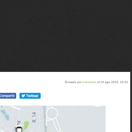
Enviado por
bobobobs
el 23 ago 2023, 23:53