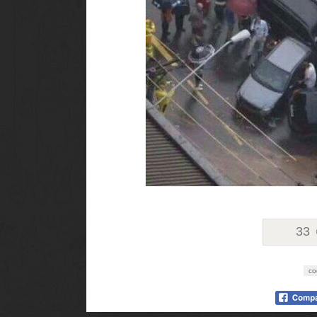
33
co