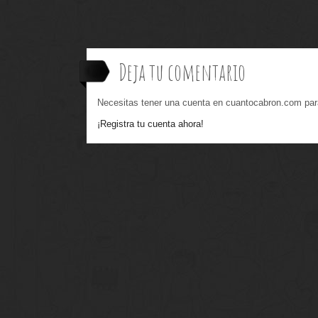
Deja tu comentario
Necesitas tener una cuenta en cuantocabron.com par
¡Registra tu cuenta ahora!