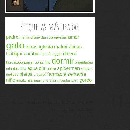
Etiquetas más usadas
padre
amor
manta
ultimo dia
sobrepensar
gato
letras
iglesia
matemáticas
trabajar
cambio
dinero
mamá
jagger
dormir
horóscopo
pincel
bolas
frito
prioridades
agua
dia
spiderman
minutos
silla
lienzo
vuelve
platos
farmacia
sentarse
motivos
creativo
niño
gordo
insulto
alarmas
julio
días
inventar
bien
Acerca
Términos
Privacidad
Cookies
FAQ
APP
Memondo Network © 2026