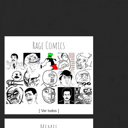
Rage Comics
[ Ver todos ]
Memes