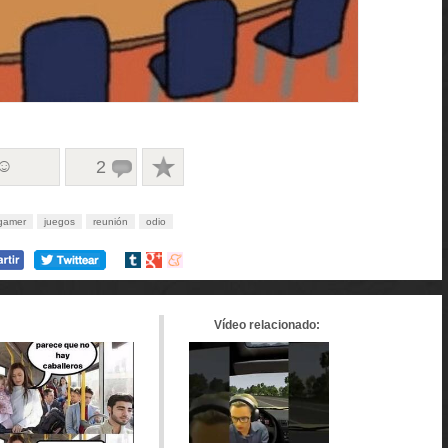
 ☺
2
gamer
juegos
reunión
odio
Compartir
Compartir
Compartir
en
en
en
tumblr
Google+
meneame
Vídeo relacionado: