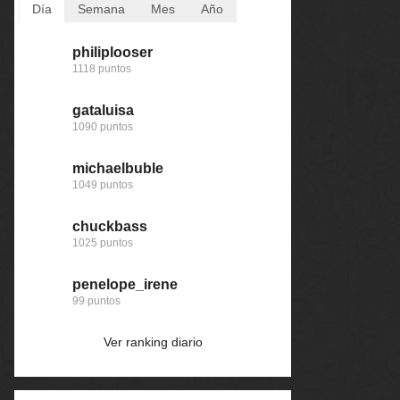
Día
Semana
Mes
Año
philiplooser
123dale
123dale
Baba
1118 puntos
5161 puntos
6234 puntos
168592 puntos
gataluisa
michaelbuble
gataluisa
123dale
1090 puntos
4170 puntos
4595 puntos
167823 puntos
michaelbuble
twd
twd
nomedigas
1049 puntos
4160 puntos
4190 puntos
166683 puntos
chuckbass
gataluisa
michaelbuble
john
1025 puntos
3485 puntos
4190 puntos
163799 puntos
penelope_irene
sesling667
sesling667
pescaito
99 puntos
3126 puntos
3136 puntos
163240 puntos
Ver ranking diario