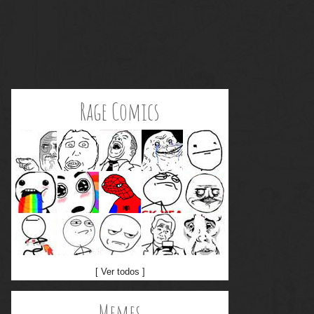
Rage Comics
[ Ver todos ]
Memes