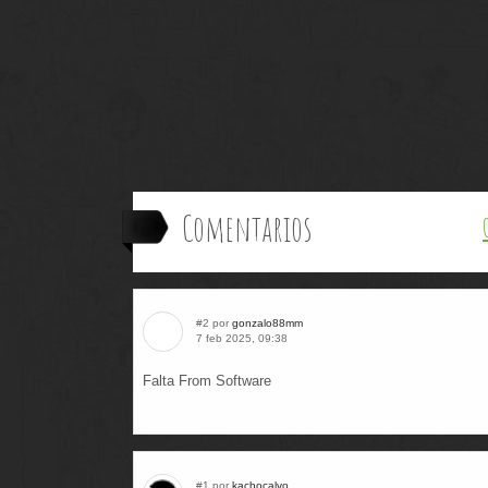
Comentarios
#2 por
gonzalo88mm
7 feb 2025, 09:38
Falta From Software
#1 por
kachocalvo