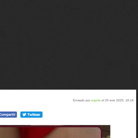
Enviado por
argelia
el 20 ene 2025, 16:16