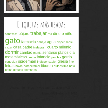
Etiquetas más usadas
trabajar
pájaro
dinero
niño
sandwich
red
gato
farmacia
agua
debajo
dispensable
casa
padre
cuarto milenio
cazar
instagram
dormir
cambio
sentarse
platos
dia
manta
matemáticas
infancia
gordo
cuarto
pelotas
spiderman
iglesia
conocida
indispensable
frito
letras
tiburon
novia
paracetamol
autoestima
nata
bolas
dibujos animados
Acerca
Términos
Privacidad
Cookies
FAQ
APP
Memondo Network © 2026