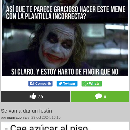
39
0
Se van a dar un festín
por
manilagorila
el 23 oct 2024, 16:10