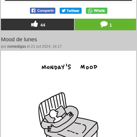
44
1
Mood de lunes
por
nomedigas
el 21 oct 2024, 16:17