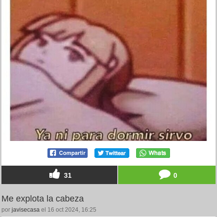
31
0
Me explota la cabeza
por
javisecasa
el 16 oct 2024, 16:25