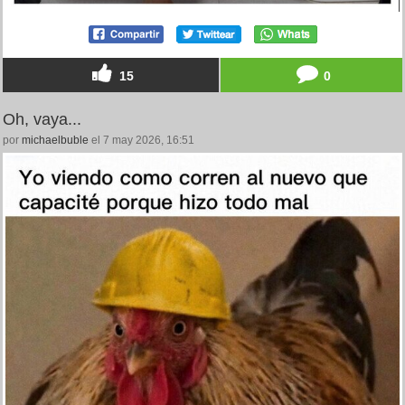
15
0
Oh, vaya...
por
michaelbuble
el 7 may 2026, 16:51