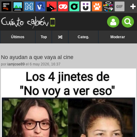
Últimos
Top
Categ.
Moderar
No ayudan a que vaya al cine
por
iamjose89
el 6 may 2026, 16:37