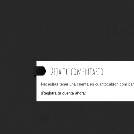
Deja tu comentario
Necesitas tener una cuenta en cuantocabron.com par
¡Registra tu cuenta ahora!