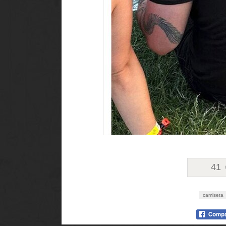
41
camiseta