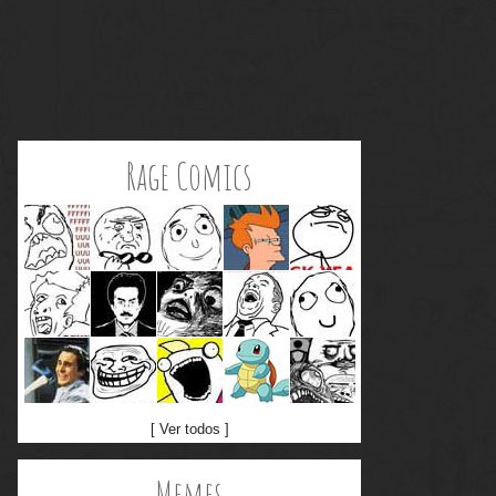
Rage Comics
[ Ver todos ]
Memes