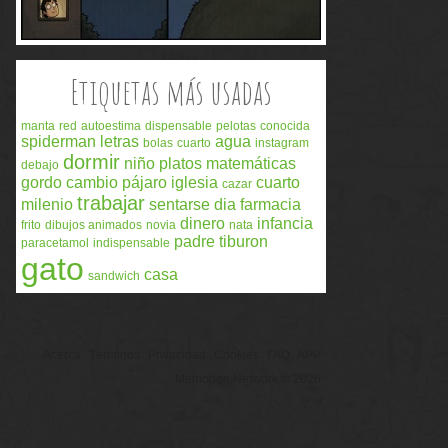
Etiquetas más usadas
manta
red
autoestima
dispensable
pelotas
conocida
spiderman
letras
agua
bolas
cuarto
instagram
dormir
niño
platos
matemáticas
debajo
gordo
cambio
pájaro
iglesia
cuarto
cazar
trabajar
milenio
sentarse
dia
farmacia
dinero
infancia
frito
dibujos animados
novia
nata
padre
tiburon
paracetamol
indispensable
gato
casa
sandwich
Acerca
Términos
Privacidad
Cookies
FAQ
APP
Memondo Network © 2026