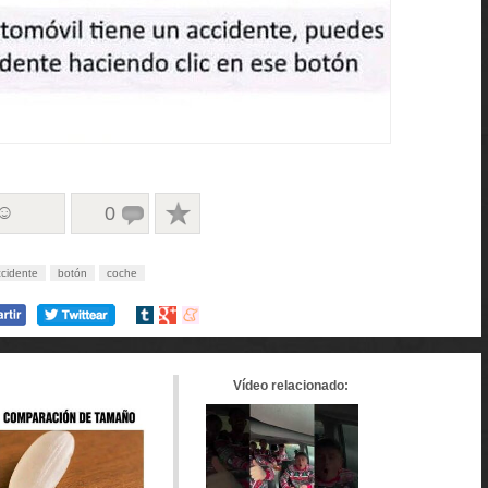
 ☺
0
cidente
botón
coche
Compartir
Compartir
Compartir
en
en
en
tumblr
Google+
meneame
Vídeo relacionado: