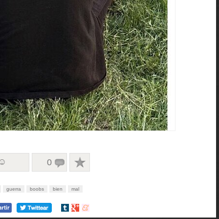
 ☺
0
guerra
boobs
bien
mal
Compartir
Compartir
Compartir
en
en
en