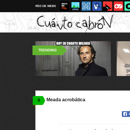
RED DE WEBS
TRENDING
Meada acrobática
0