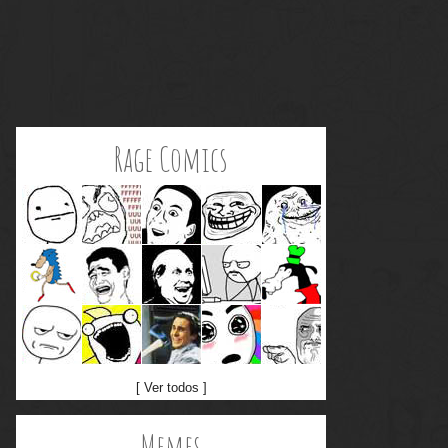
Rage Comics
[ Ver todos ]
Memes