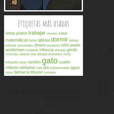
Etiquetas más usadas
trabajar
letras
platos
casa
minutos
dormir
matemáticas
iglesia
bolas
debajo
dinero
niño
padre
brillante
prioridades
sandwich
spiderman
infancia
gordo
contando
alarmas
conocida
sabana
días
dibujos animados
novia
gato
cambio
cuarto
fotografía
tapar
milenio
sentarse
dia
agua
nata
indispensable
farmacia
tiburon
cazar
necesito
Acerca
Términos
Privacidad
Cookies
FAQ
APP
Memondo Network © 2026