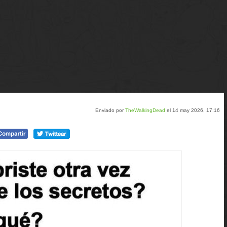
Enviado por
TheWalkingDead
el 14 may 2026, 17:16