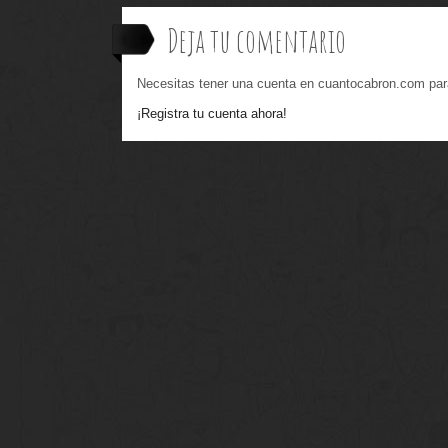
Deja tu comentario
Necesitas tener una cuenta en cuantocabron.com par
¡Registra tu cuenta ahora!