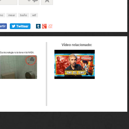
ino
mear
baño
wtf
Compartir
Compartir
Compartir
en
en
en
tumblr
Google+
meneame
Vídeo relacionado: