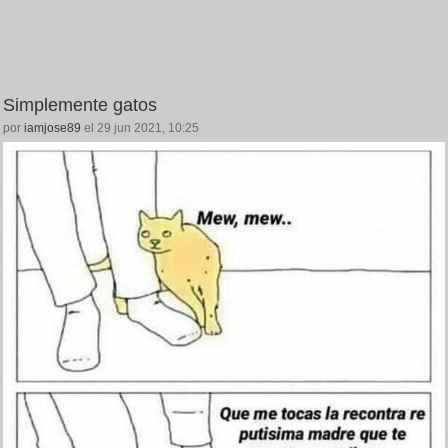
Simplemente gatos
por
iamjose89
el 29 jun 2021, 10:25