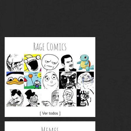
Rage Comics
[ Ver todos ]
Memes