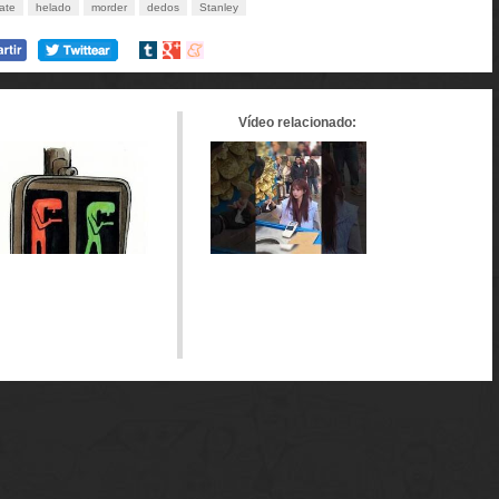
ate
helado
morder
dedos
Stanley
Compartir
Compartir
Compartir
en
en
en
tumblr
Google+
meneame
Vídeo relacionado: