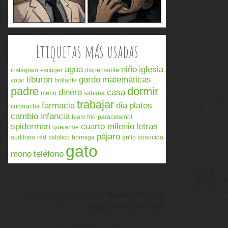
Etiquetas más usadas
agua
niño
iglesia
instagram
escoger
dispensable
tiburon
gordo
matemáticas
votar
brillante
padre
dormir
dinero
casa
menu
sabana
trabajar
farmacia
dia
platos
cucaracha
cambio
infancia
team frio
paracetamol
spiderman
cuarto milenio
letras
quejarme
pájaro
audifono
red
catolico
hormiga
grillo
conocida
gato
mono
teléfono
Acerca
Términos
Privacidad
Cookies
FAQ
APP
Memondo Network © 2026