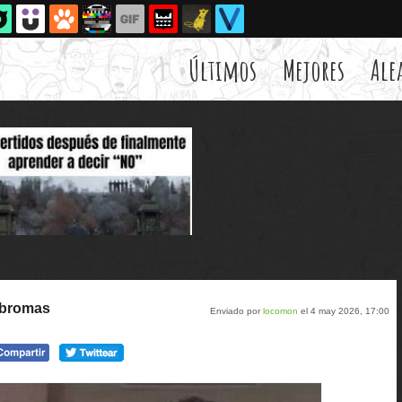
Últimos
Mejores
Ale
 bromas
Enviado por
locomon
el 4 may 2026, 17:00