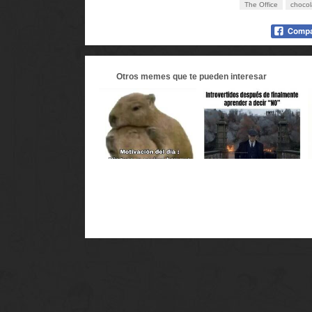
The Office
chocol
Otros
memes
que te pueden interesar