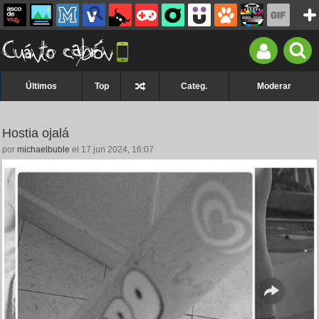
Últimos
Top
Categ.
Moderar
Hostia ojalá
por
michaelbuble
el 17 jun 2024, 16:07