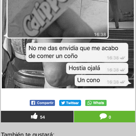
54
0
También te gustará: