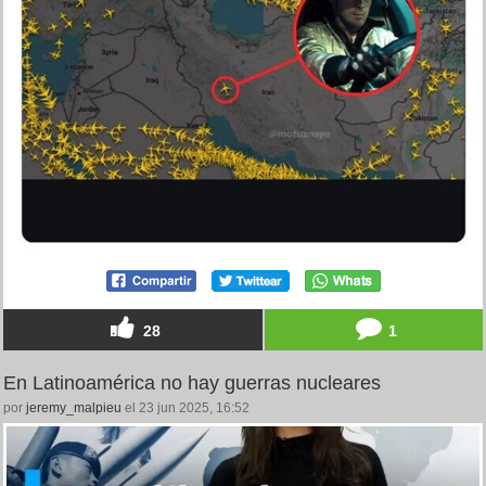
28
1
En Latinoamérica no hay guerras nucleares
por
jeremy_malpieu
el 23 jun 2025, 16:52