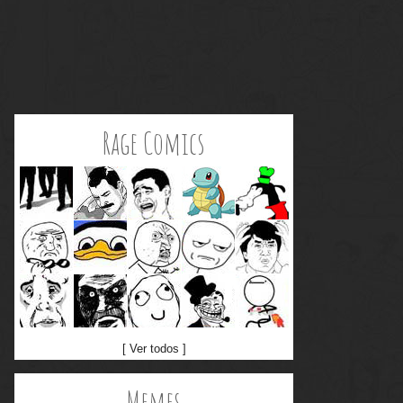
Rage Comics
[ Ver todos ]
Memes