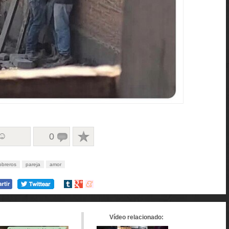
 ☺
0
obreros
pareja
amor
Compartir
Compartir
Compartir
en
en
en
tumblr
Google+
meneame
Vídeo relacionado: