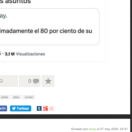
 ☺
0
jirafa
dato
comer
Compartir
Compartir
Compartir
en
en
en
tumblr
Google+
meneame
Enviado por
saray
el 27 may 2026, 16:37