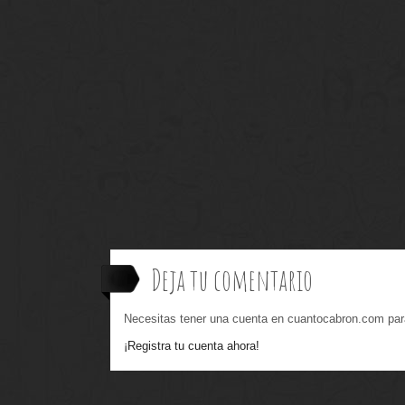
Deja tu comentario
Necesitas tener una cuenta en cuantocabron.com par
¡Registra tu cuenta ahora!