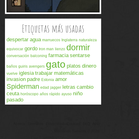
Etiquetas más usadas
despertar
agua
marruecos
Inglaterra
naturaleza
dormir
gordo
equivocar
Iron man
lienzo
farmacia
sentarse
conversación
balconing
gato
platos
dinero
baños
guiris
avengers
iglesia
trabajar
matemáticas
vuelve
invasion
padre
amor
Estonia
Spiderman
letras
cambio
edad
jagger
ceuta
niño
horóscopo
años
rápido
ayuso
pasado
Acerca
Términos
Privacidad
Cookies
FAQ
APP
Memondo Network © 2026