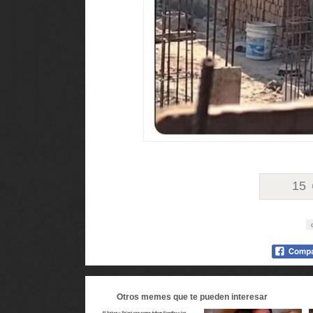
15
Otros
memes
que te pueden interesar