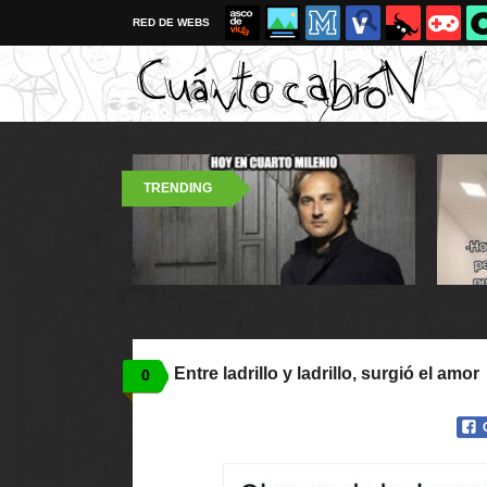
RED DE WEBS
TRENDING
Entre ladrillo y ladrillo, surgió el amor
0