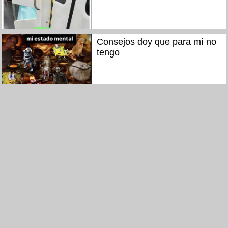
Consejos doy que para mí no
tengo