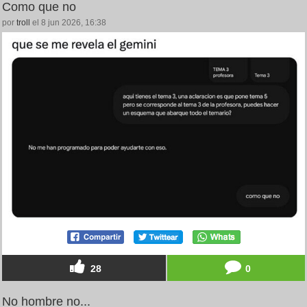
Como que no
por
troll
el 8 jun 2026, 16:38
28
0
No hombre no...