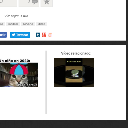
 ☺
2
Vía: http://Es mio.
ama
meditar
Nirvana
disco
Compartir
Compartir
Compartir
en
en
en
tumblr
Google+
meneame
Vídeo relacionado: