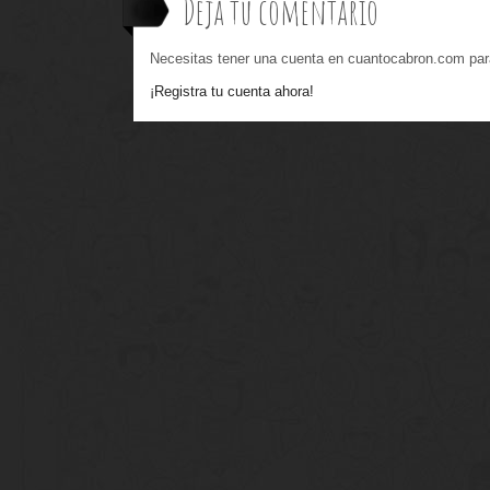
Deja tu comentario
Necesitas tener una cuenta en cuantocabron.com par
¡Registra tu cuenta ahora!