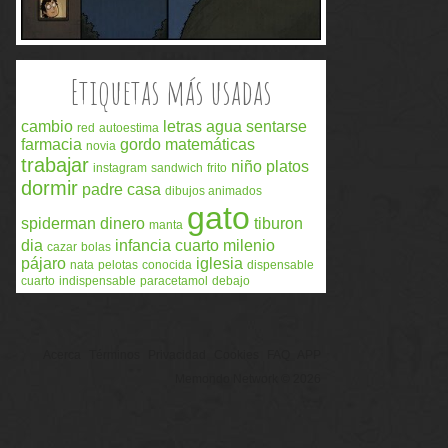
Etiquetas más usadas
cambio
letras
agua
sentarse
red
autoestima
farmacia
gordo
matemáticas
novia
trabajar
niño
platos
instagram
sandwich
frito
dormir
padre
casa
dibujos animados
gato
spiderman
dinero
tiburon
manta
dia
infancia
cuarto milenio
cazar
bolas
pájaro
iglesia
nata
pelotas
conocida
dispensable
cuarto
indispensable
paracetamol
debajo
Acerca
Términos
Privacidad
Cookies
FAQ
APP
Memondo Network © 2026