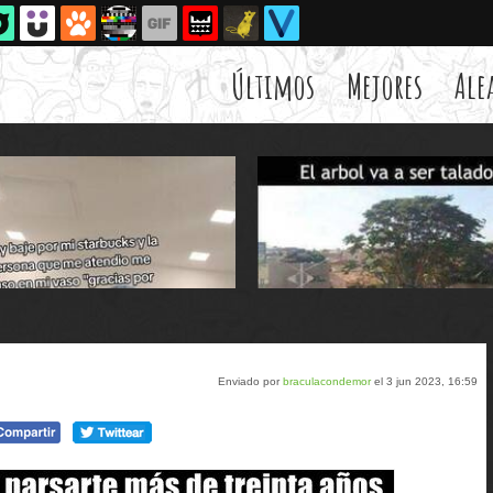
Últimos
Mejores
Ale
Enviado por
braculacondemor
el 3 jun 2023, 16:59