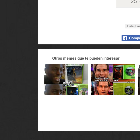
25
Dalai L
Otros
memes
que te pueden interesar