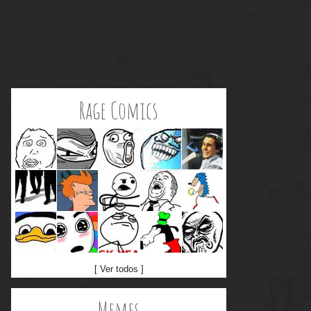
Rage Comics
[ Ver todos ]
Memes