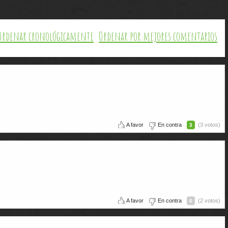
Ordenar cronológicamente
Ordenar por mejores comentarios
A favor
En contra
(3 votos)
3
A favor
En contra
(2 votos)
0