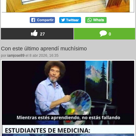
27
0
Con este último aprendí muchísimo
por
iamjose89
el 8 abr 2026, 16:35