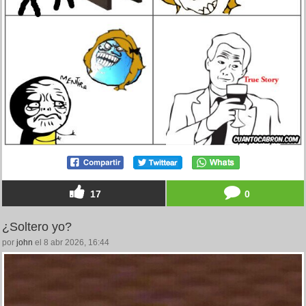
17
0
¿Soltero yo?
por
john
el 8 abr 2026, 16:44