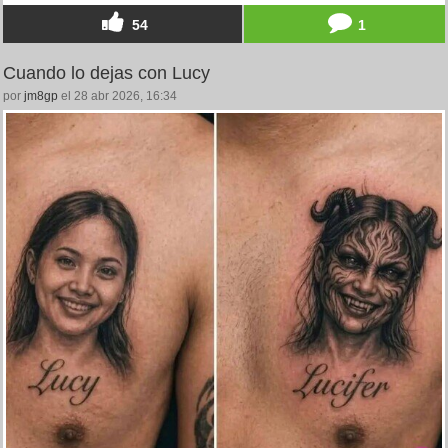
54
1
Cuando lo dejas con Lucy
por
jm8gp
el 28 abr 2026, 16:34