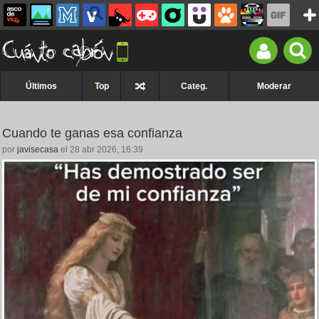
Últimos
Top
Categ.
Moderar
Cuando te ganas esa confianza
por
javisecasa
el 28 abr 2026, 16:39