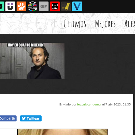
Últimos
Mejores
Ale
Enviado por
braculacondemor
el 7 abr 2023, 01:35