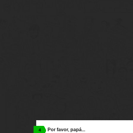
Por favor, papá...
4