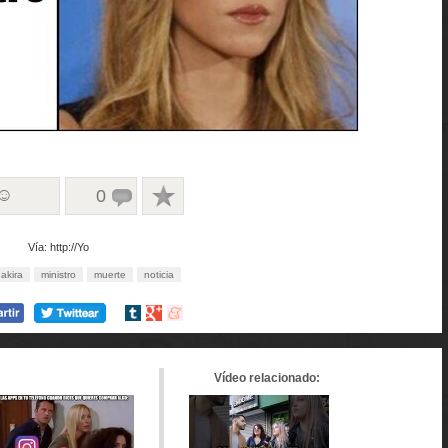
 ☺
0
Vía: http://Yo
akira
ministro
muerte
noticia
Compartir
Compartir
Compartir
en
en
en
tumblr
Google+
meneame
Vídeo relacionado: