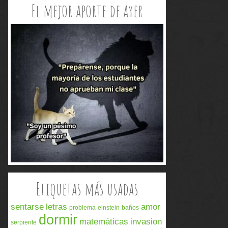
El mejor aporte de ayer
Etiquetas más usadas
sentarse
letras
amor
problema
einstein
baños
dormir
matemáticas
invasion
serpiente