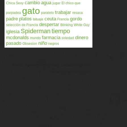
cambio
agua
Chica Sexy
jugar
El chico que
gato
trabajar
parpadea
paralelo
resaca
padre
platos
ceuta
gordo
tatuaje
Francia
despertar
selección de Francia
Blinking White Guy
Spiderman
tiempo
iglesia
mcdonalds
farmacia
dinero
mundo
soledad
pasado
niño
Obsesion
negros
Acerca
Términos
Privacidad
Cookies
FAQ
APP
Memondo Network © 2026