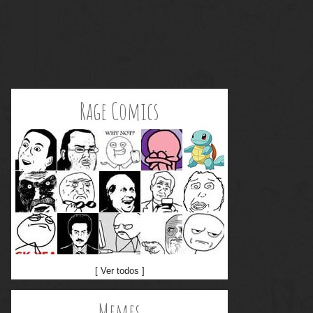
Rage Comics
[ Ver todos ]
Memes