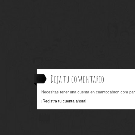
Deja tu comentario
Necesitas tener una cuenta en cuantocabron.com par
¡Registra tu cuenta ahora!