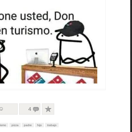
 ☺
4
rismo
pizza
padre
hijo
trabajo