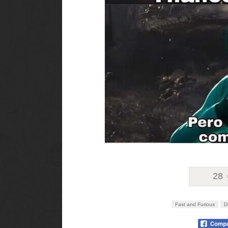
28
Fast and Furious
D