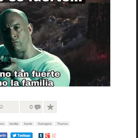
 ☺
0
om
familia
fuerte
Avengers
Thanos
Compartir
Compartir
Compartir