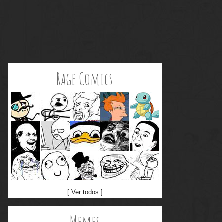
Rage Comics
[ Ver todos ]
Memes