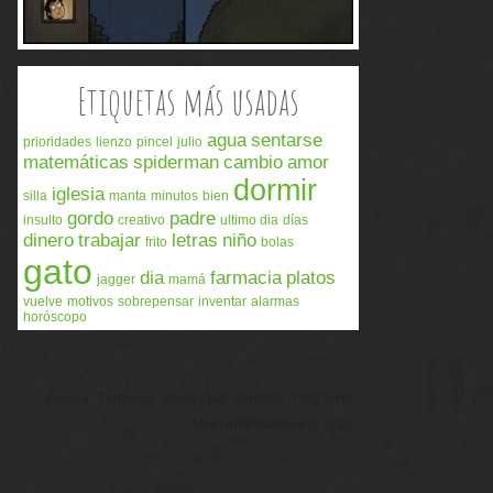
Etiquetas más usadas
agua
sentarse
prioridades
lienzo
pincel
julio
matemáticas
spiderman
cambio
amor
dormir
iglesia
silla
manta
minutos
bien
gordo
padre
insulto
creativo
ultimo dia
días
dinero
trabajar
letras
niño
frito
bolas
gato
dia
farmacia
platos
jagger
mamá
vuelve
motivos
sobrepensar
inventar
alarmas
horóscopo
Acerca
Términos
Privacidad
Cookies
FAQ
APP
Memondo Network © 2026