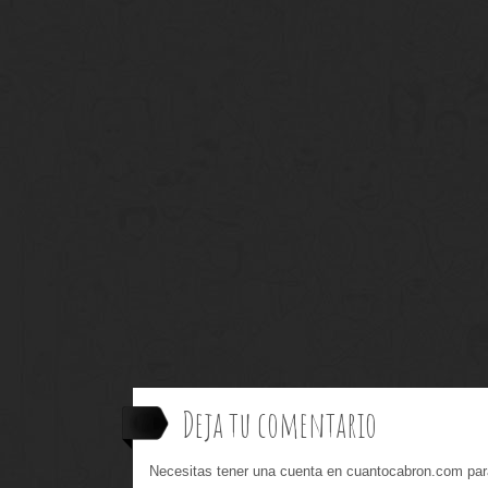
Deja tu comentario
Necesitas tener una cuenta en cuantocabron.com par