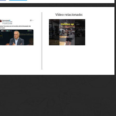
en
en
en
tumblr
Google+
meneame
Vídeo relacionado: