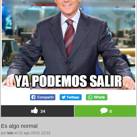
34
0
Es algo normal
por
tete
el 22 ago 2019, 22:01