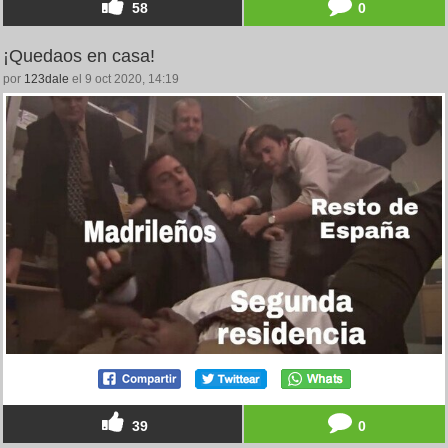
58
0
¡Quedaos en casa!
por
123dale
el 9 oct 2020, 14:19
39
0