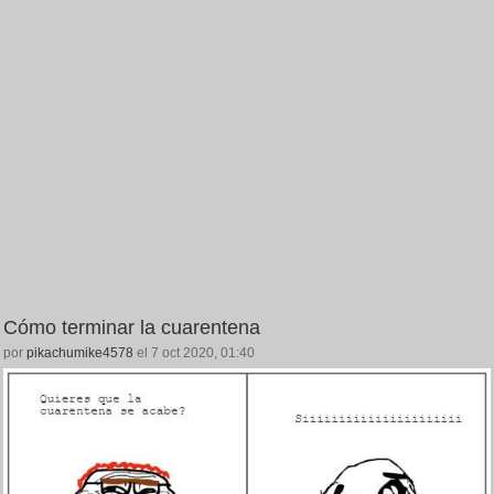
Cómo terminar la cuarentena
por
pikachumike4578
el 7 oct 2020, 01:40