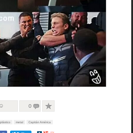
 ☺
0
plástico
metal
Capitán América