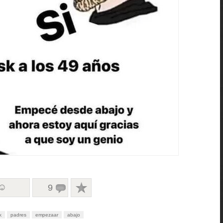
 ☺
9
k
padres
empezaar
abajo