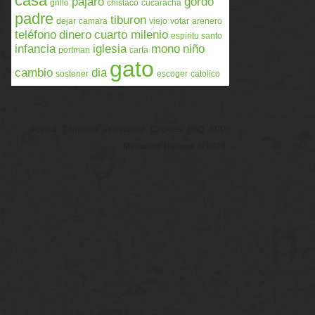
casa
pájaro
gordo
grillo
chistaco
cucaracha
padre
tiburon
dejar
camara
viejo
votar
arenero
teléfono
dinero
cuarto milenio
espiritu santo
infancia
iglesia
mono
niño
portman
carta
gato
cambio
dia
sostener
escoger
catolico
Acerca
Términos
Privacidad
Cookies
FAQ
APP
Memondo Network © 2026