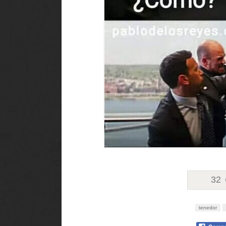
32
tenedor