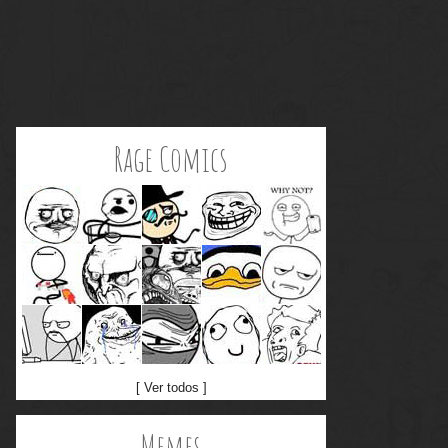
Rage Comics
[ Ver todos ]
Memes