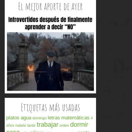
El mejor aporte de ayer
Etiquetas más usadas
platos
agua
letras
matemáticas
domingo
4
trabajar
dormir
años
natalie
tarde
orden