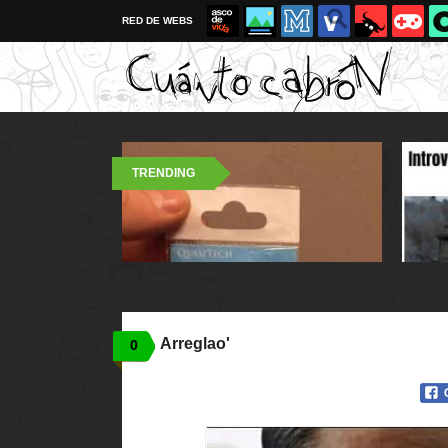
RED DE WEBS
TRENDING
Arreglao'
0