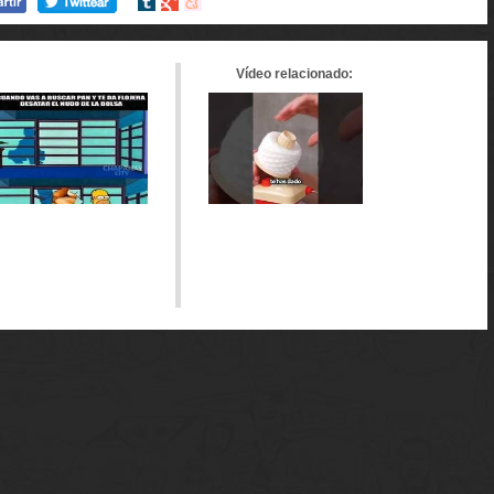
Compartir
Compartir
Compartir
en
en
en
tumblr
Google+
meneame
Vídeo relacionado: