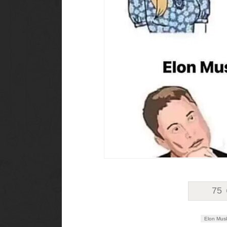
75
Elon Mus