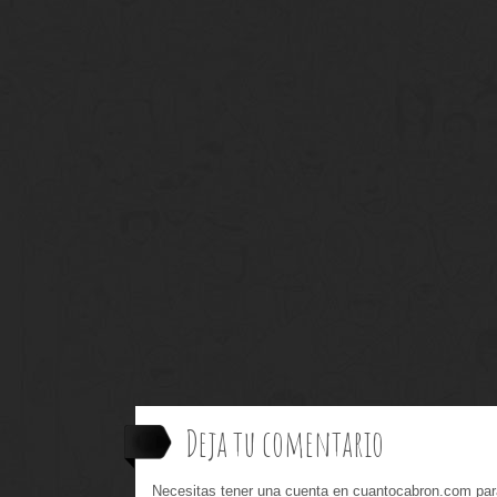
Deja tu comentario
Necesitas tener una cuenta en cuantocabron.com par