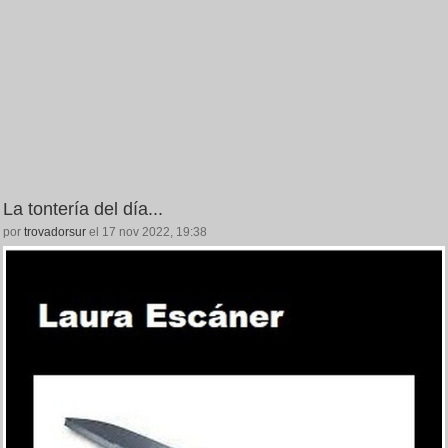
La tontería del día...
por
trovadorsur
el 17 nov 2022, 19:38