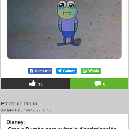
35
0
Efecto contrario
por
alexia
el 17 nov 2022, 16:51