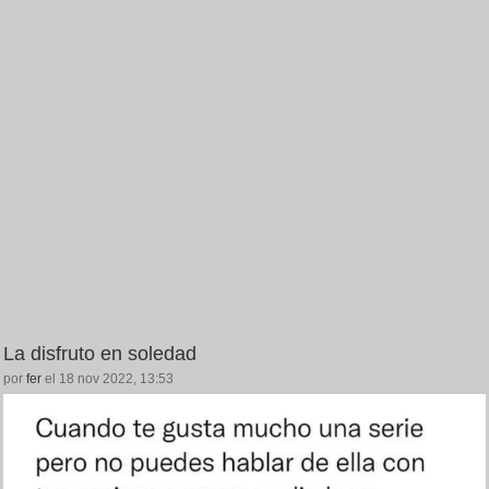
La disfruto en soledad
por
fer
el 18 nov 2022, 13:53