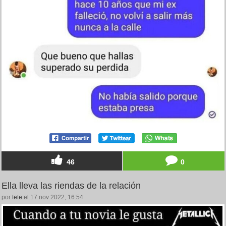
46
0
Ella lleva las riendas de la relación
por
tete
el 17 nov 2022, 16:54