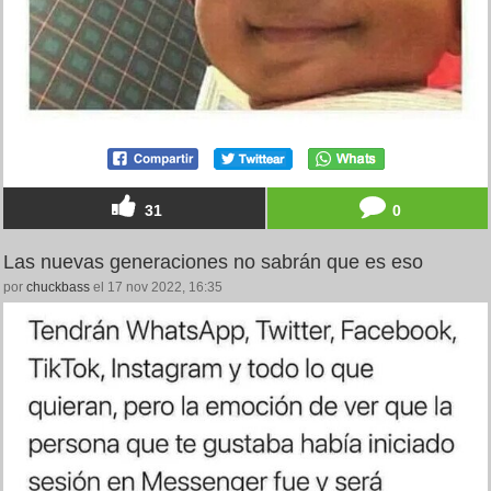
31
0
Las nuevas generaciones no sabrán que es eso
por
chuckbass
el 17 nov 2022, 16:35