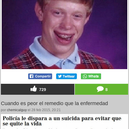
729
8
Cuando es peor el remedio que la enfermedad
por
chemicalguy
el 28 feb 2015, 20:21