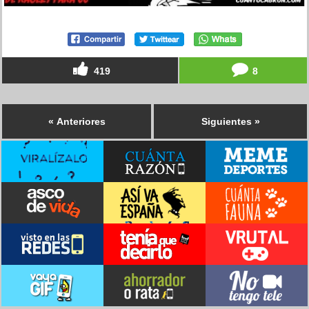
419
8
« Anteriores
Siguientes »