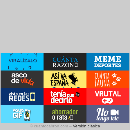
© cuantocabron.com –
Versión clásica