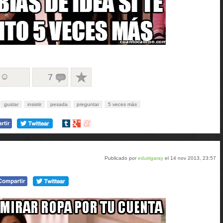
 ☺
7
gustar
insistir
pesada
preguntar
5 veces más
Compartir
Compartir
Compartir
en
en
en
tumblr
Google+
meneame
Publicado por
eduirigaray
el 14 nov 2013, 23:57