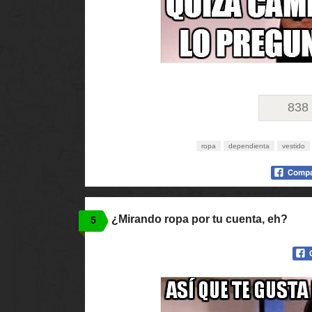
838
ropa
dependienta
vestido
¿Mirando ropa por tu cuenta, eh?
5