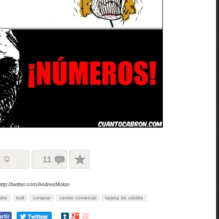
2 ☺
11
http://twitter.com/AndresMolon
dre
troll
comprar
centro comercial
tarjeta de crédito
Compartir
Compartir
Compartir