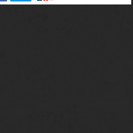
en
en
en
tumblr
Google+
meneame