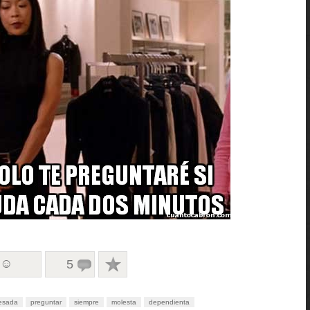
 ☺
5
esada
preguntar
siempre
molesta
dependienta