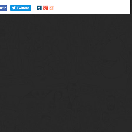
Compartir
Compartir
Compartir
en
en
en
tumblr
Google+
meneame