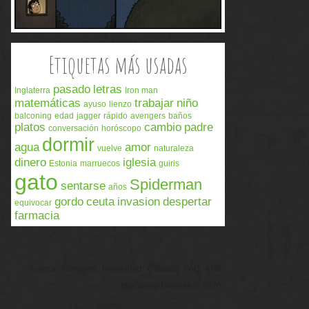
Etiquetas más usadas
pasado
letras
Inglaterra
Iron man
matemáticas
trabajar
niño
ayuso
lienzo
balconing
edad
jagger
rápido
avengers
baños
platos
cambio
padre
conversación
horóscopo
dormir
agua
amor
vuelve
naturaleza
dinero
iglesia
Estonia
marruecos
guiris
gato
Spiderman
sentarse
años
gordo
ceuta
invasion
despertar
equivocar
farmacia
Acerca
Términos
Privacidad
Cookies
FAQ
APP
Memondo Network © 2026