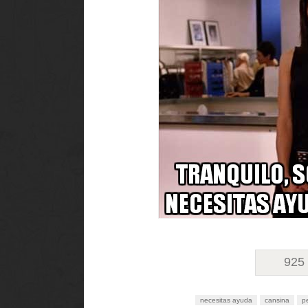
925
necesitas ayuda
cansina
p