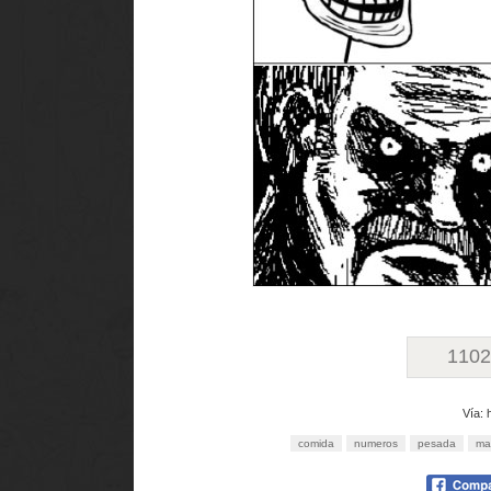
110
Vía: 
comida
numeros
pesada
ma