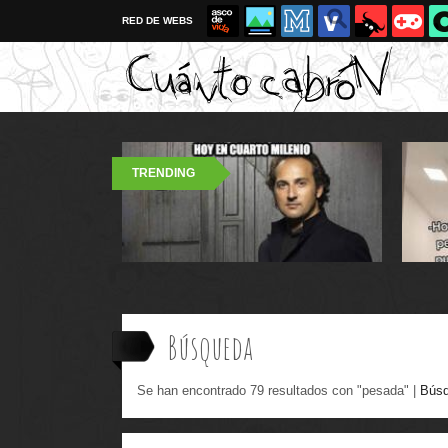
RED DE WEBS
TRENDING
Búsqueda
Se han encontrado 79 resultados con "pesada" |
Búsq