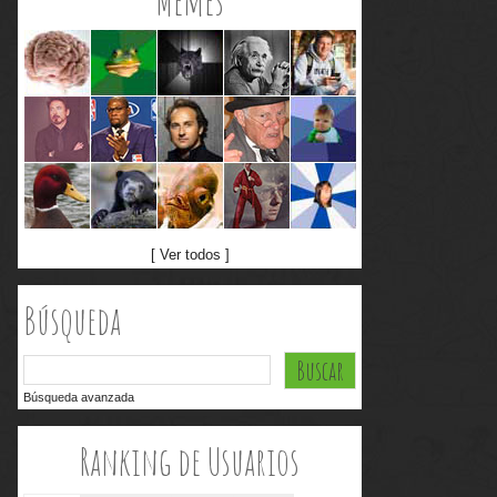
Memes
[ Ver todos ]
Búsqueda
Búsqueda avanzada
Ranking de Usuarios