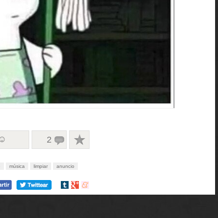
 ☺
2
e
música
limpiar
anuncio
Compartir
Compartir
Compartir
en
en
en
tumblr
Google+
meneame