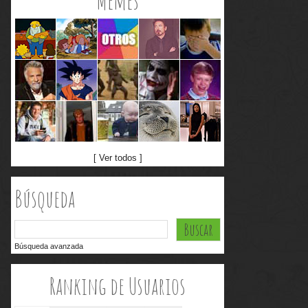
Memes
[ Ver todos ]
Búsqueda
Búsqueda avanzada
Ranking de Usuarios