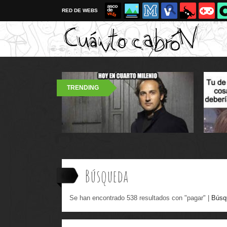
RED DE WEBS
TRENDING
Búsqueda
Se han encontrado 538 resultados con "pagar" |
Búsq