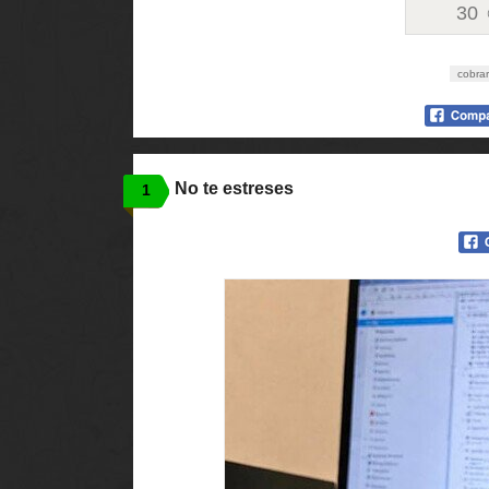
30
cobrar
No te estreses
1