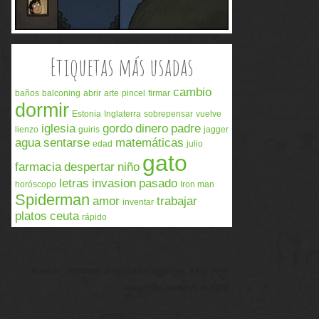
Etiquetas más usadas
cambio
baños
balconing
abrir
arte
pincel
firmar
dormir
Estonia
Inglaterra
sobrepensar
vuelve
iglesia
gordo
dinero
padre
lienzo
guiris
jagger
agua
sentarse
matemáticas
edad
julio
gato
farmacia
despertar
niño
letras
invasion
pasado
horóscopo
Iron man
Spiderman
amor
trabajar
inventar
platos
ceuta
rápido
Acerca
Términos
Privacidad
Cookies
FAQ
APP
Memondo Network © 2026