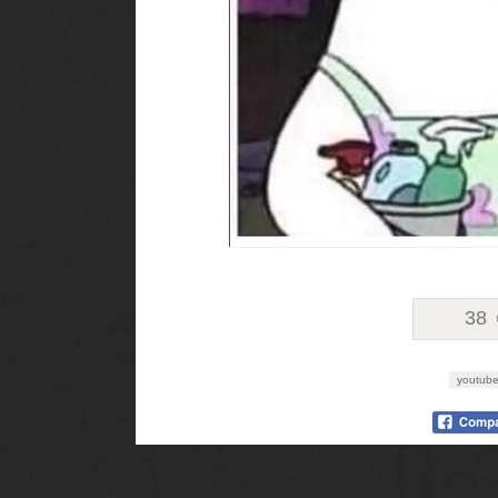
38
youtub