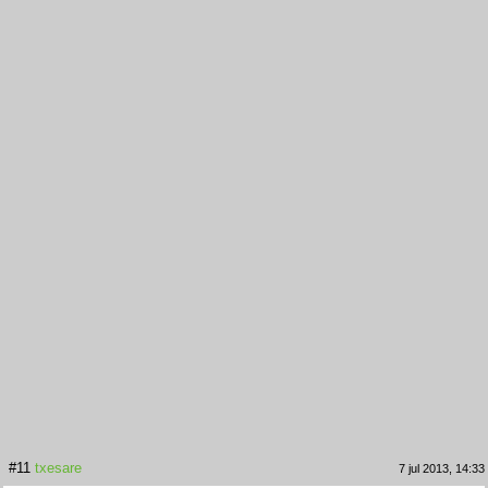
#11
txesare
7 jul 2013, 14:33