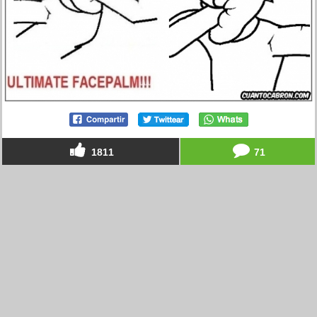
1811
71