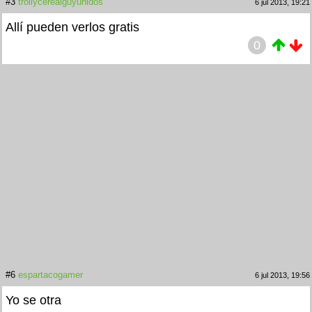
#3
trollycerealguyunidos
6 jul 2013, 19:21
Allí pueden verlos gratis
0
#6
espartacogamer
6 jul 2013, 19:56
Yo se otra