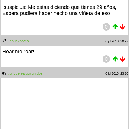
:suspicius: Me estas diciendo que tienes 29 años,
Espera pudiera haber hecho una viñeta de eso
0
#7
_chucknorris_
6 jul 2013, 20:27
Hear me roar!
0
#9
trollycerealguyunidos
6 jul 2013, 23:16