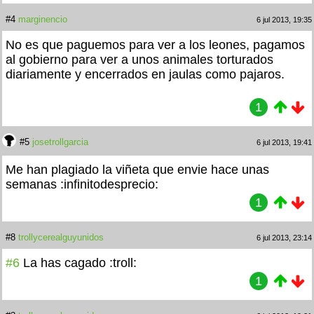
#4
marginencio
6 jul 2013, 19:35
No es que paguemos para ver a los leones, pagamos
al gobierno para ver a unos animales torturados
diariamente y encerrados en jaulas como pajaros.
1
#5
josetrollgarcia
6 jul 2013, 19:41
Me han plagiado la viñeta que envie hace unas
semanas :infinitodesprecio:
1
#8
trollycerealguyunidos
6 jul 2013, 23:14
#6
La has cagado :troll:
1