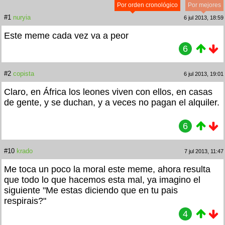
Por orden cronológico
Por mejores
#1
nuryia
6 jul 2013, 18:59
Este meme cada vez va a peor
6
#2
copista
6 jul 2013, 19:01
Claro, en África los leones viven con ellos, en casas
de gente, y se duchan, y a veces no pagan el alquiler.
6
#10
krado
7 jul 2013, 11:47
Me toca un poco la moral este meme, ahora resulta
que todo lo que hacemos esta mal, ya imagino el
siguiente "Me estas diciendo que en tu pais
respirais?"
4