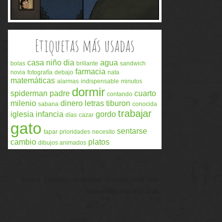
Etiquetas más usadas
casa
niño
dia
agua
bolas
brillante
sandwich
farmacia
novia
fotografía
debajo
nata
matemáticas
alarmas
indispensable
minutos
dormir
spiderman
padre
cuarto
contando
milenio
dinero
letras
tiburon
sabana
conocida
trabajar
iglesia
infancia
gordo
días
cazar
gato
sentarse
tapar
prioridades
necesito
cambio
platos
dibujos animados
Acerca
Términos
Privacidad
Cookies
FAQ
APP
Memondo Network © 2026