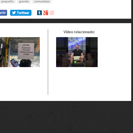
pequeño
grande
comunistas
Compartir
Compartir
Compartir
en
en
en
tumblr
Google+
meneame
Vídeo relacionado: