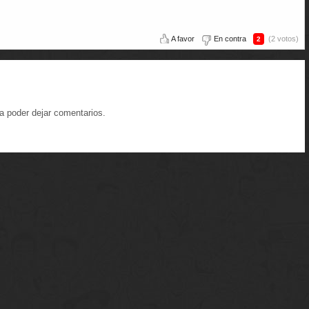
A favor
En contra
(2 votos)
2
a poder dejar comentarios.