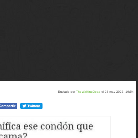
Enviado por
TheWalkingDead
el 28 may 2026, 16:54