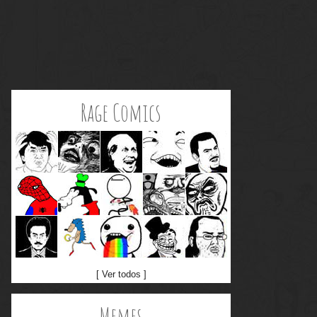
Rage Comics
[ Ver todos ]
Memes