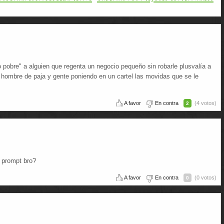
 pobre" a alguien que regenta un negocio pequeño sin robarle plusvalía a
 hombre de paja y gente poniendo en un cartel las movidas que se le
A favor
En contra
(4 votos)
2
l prompt bro?
A favor
En contra
(0 votos)
0