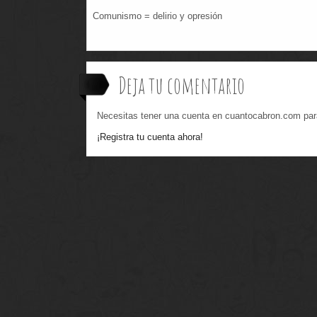
Comunismo = delirio y opresión
Deja tu comentario
Necesitas tener una cuenta en cuantocabron.com par
¡Registra tu cuenta ahora!