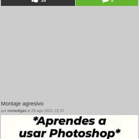
39
0
Montaje agresivo
por
nomedigas
el 29 ago 2023, 22:37