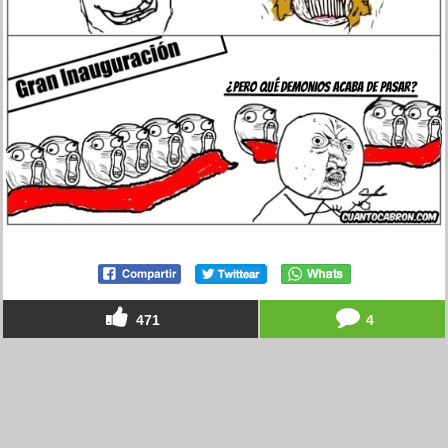
471
4