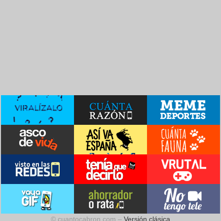
© cuantocabron.com –
Versión clásica