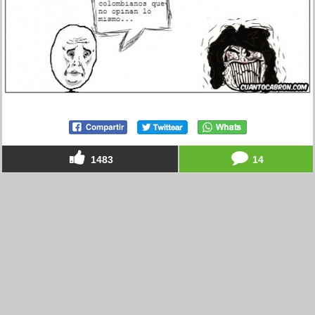
1483
14