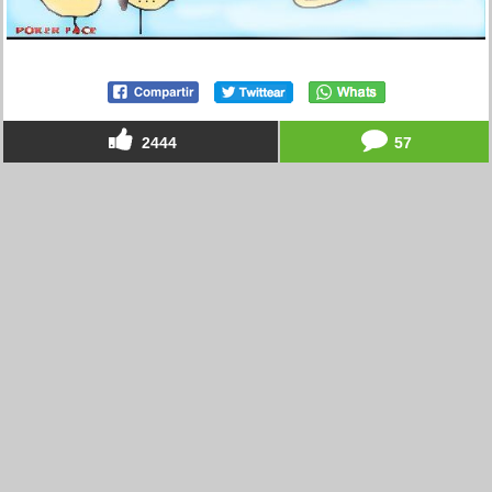
2444
57