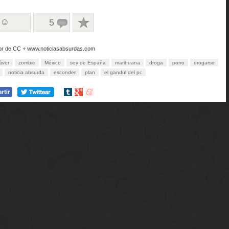
 ☺
5
ditor de CC + www.noticiasabsurdas.com
áver
zombie
México
soy de España
marihuana
droga
porro
drogarse
noticia absurda
esconder
plan
el gandul del pc
Compartir
Compartir
Compartir
en
en
en
tumblr
Google+
meneame