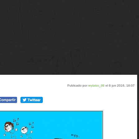
Publicado por
reylalox_98
el 6 jun 2016, 16:07