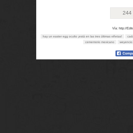
244
Vía: http://E
hay un easter egg oculto ¡está en las tres últimas viñetas!
cad
cementerio mexicano
weyencio