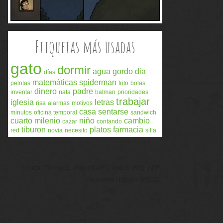
Etiquetas más usadas
gato
dormir
agua
gordo
dia
días
matemáticas
spiderman
pelotas
frito
bolas
dinero
padre
inventar
nata
batman
prioridades
trabajar
iglesia
letras
risa
alarmas
motivos
casa
sentarse
minutos
oficina temporal
sandwich
cuarto milenio
niño
cambio
cazar
contando
tiburon
platos
farmacia
red
novia
necesito
silla
Acerca
Términos
Privacidad
Cookies
FAQ
APP
Memondo Network © 2026