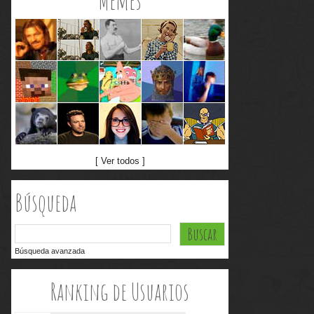
Memes
[ Ver todos ]
Búsqueda
Búsqueda avanzada
Ranking de Usuarios