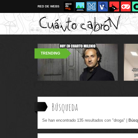
RED DE WEBS
TRENDING
Búsqueda
Se han encontrado 135 resultados con "droga" |
Búsq