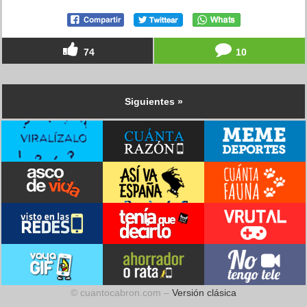
74
10
Siguientes »
© cuantocabron.com –
Versión clásica