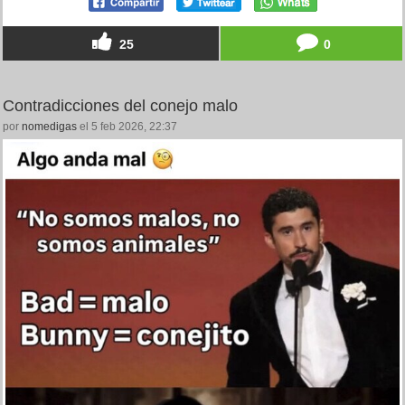
25
0
Contradicciones del conejo malo
por
nomedigas
el 5 feb 2026, 22:37