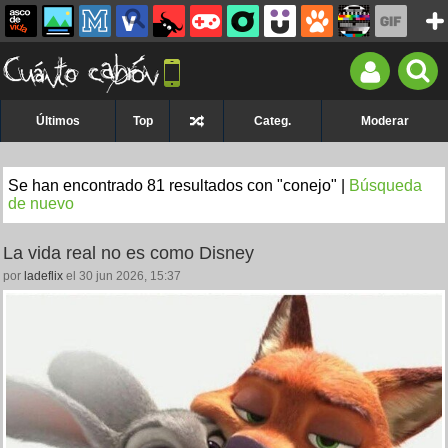
Últimos
Top
Categ.
Moderar
Se han encontrado 81 resultados con "conejo" |
Búsqueda
de nuevo
La vida real no es como Disney
por
ladeflix
el 30 jun 2026, 15:37