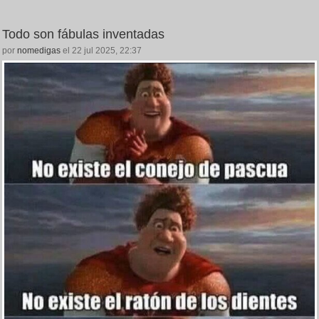
Todo son fábulas inventadas
por
nomedigas
el 22 jul 2025, 22:37