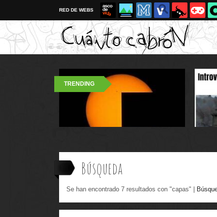
RED DE WEBS
TRENDING
Búsqueda
Se han encontrado 7 resultados con "capas" |
Búsque