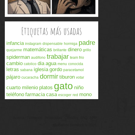
Etiquetas más usadas
padre
infancia
instagram
dispensable
hormiga
matemáticas
dinero
quejarme
brillante
grillo
trabajar
spiderman
audifono
team frio
cambio
dia
agua
catolico
menu
conocida
letras
iglesia
gordo
sabana
paracetamol
dormir
pájaro
tiburon
cucaracha
votar
gato
cuarto milenio
platos
niño
teléfono
farmacia
casa
mono
escoger
red
Acerca
Términos
Privacidad
Cookies
FAQ
APP
Memondo Network © 2026