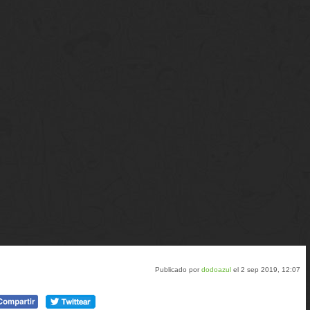
Publicado por
dodoazul
el 2 sep 2019, 12:07