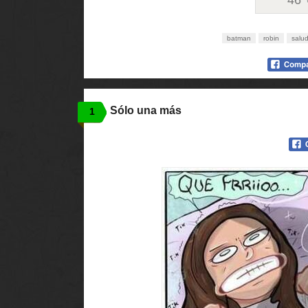
46
batman
robin
salu
Sólo una más
1