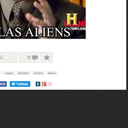
 ☺
0
capas
abuelas
verano
aliens
Compartir
Compartir
Compartir
en
en
en
tumblr
Google+
meneame