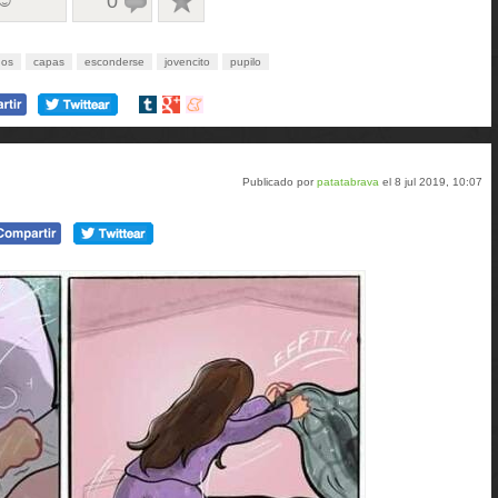
 ☺
0
dos
capas
esconderse
jovencito
pupilo
Compartir
Compartir
Compartir
en
en
en
tumblr
Google+
meneame
Publicado por
patatabrava
el 8 jul 2019, 10:07