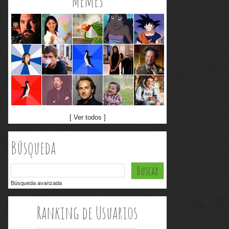
Memes
[ Ver todos ]
Búsqueda
Búsqueda avanzada
Ranking de Usuarios