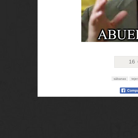
16
sábanas
tejer